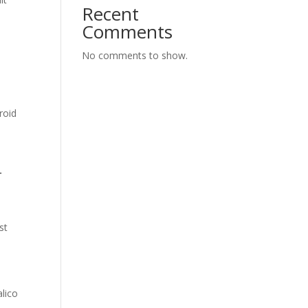
Recent
Comments
No comments to show.
n
roid
.
st
lico