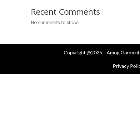
Recent Comments
No comments to show.
Copyright @2025 – Amog Garments– 
Privacy Poli