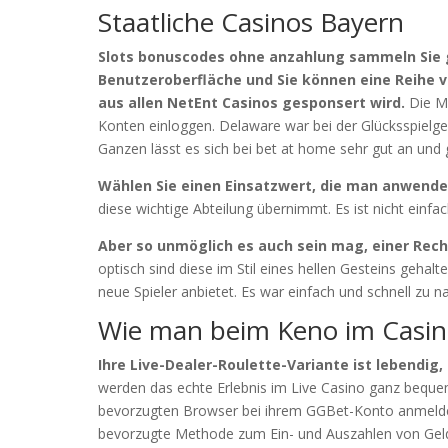
Staatliche Casinos Bayern
Slots bonuscodes ohne anzahlung sammeln Sie g
Benutzeroberfläche und Sie können eine Reihe vo
aus allen NetEnt Casinos gesponsert wird.
Die Mi
Konten einloggen. Delaware war bei der Glücksspielg
Ganzen lässt es sich bei bet at home sehr gut an und g
Wählen Sie einen Einsatzwert, die man anwend
diese wichtige Abteilung übernimmt. Es ist nicht einfa
Aber so unmöglich es auch sein mag, einer Rech
optisch sind diese im Stil eines hellen Gesteins gehal
neue Spieler anbietet. Es war einfach und schnell zu na
Wie man beim Keno im Casino
Ihre Live-Dealer-Roulette-Variante ist lebendig
werden das echte Erlebnis im Live Casino ganz beque
bevorzugten Browser bei ihrem GGBet-Konto anmelden
bevorzugte Methode zum Ein- und Auszahlen von Gelder